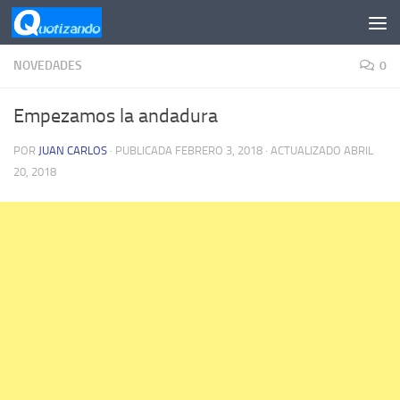
Saltar al contenido
NOVEDADES
0
Empezamos la andadura
POR
JUAN CARLOS
· PUBLICADA
FEBRERO 3, 2018
· ACTUALIZADO
ABRIL
20, 2018