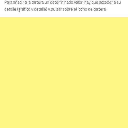
Para añadir a la cartera un determinado valor, hay que acceder a su
detalle (gráfico y detalle) y pulsar sobre el icono de cartera.